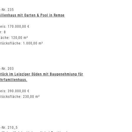
-Nr. 235
ilienhaus mit Garten & Pool in Remse
eis: 170.000,00 €
r: 8
läche: 120,00 m²
tücksfläche: 1.000,00 m²
-Nr. 203
stück im Leipziger Süden mit Baugenehmiung für
hrfamilienhaus.
eis: 390.000,00 €
tücksfläche: 230,00 m²
-Nr. 210_5