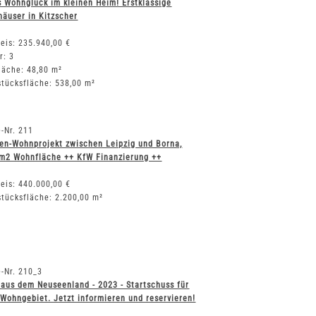
 Wohnglück im kleinen Heim! Erstklassige
äuser in Kitzscher
eis: 235.940,00 €
r: 3
läche: 48,80 m²
tücksfläche: 538,00 m²
-Nr. 211
en-Wohnprojekt zwischen Leipzig und Borna,
 m2 Wohnfläche ++ KfW Finanzierung ++
eis: 440.000,00 €
tücksfläche: 2.200,00 m²
-Nr. 210_3
aus dem Neuseenland - 2023 - Startschuss für
Wohngebiet. Jetzt informieren und reservieren!