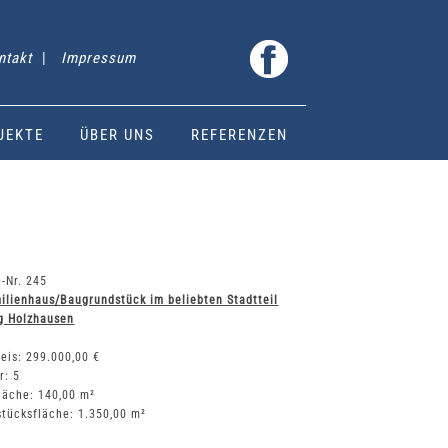
ntakt
|
Impressum
JEKTE
ÜBER UNS
REFERENZEN
-Nr. 245
ilienhaus/Baugrundstück im beliebten Stadtteil
g Holzhausen
eis: 299.000,00 €
r: 5
läche: 140,00 m²
tücksfläche: 1.350,00 m²