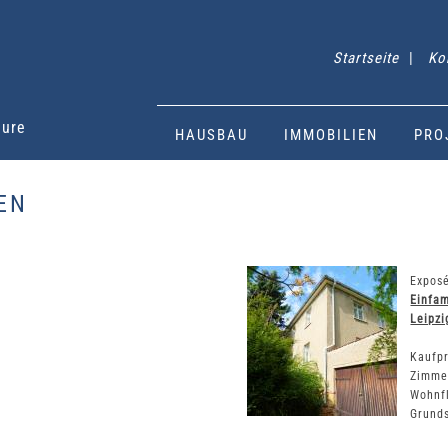
Startseite
|
Ko
eure
HAUSBAU
IMMOBILIEN
PRO
EN
Exposé
Einfam
Leipzi
Kaufpr
Zimme
Wohnf
Grunds