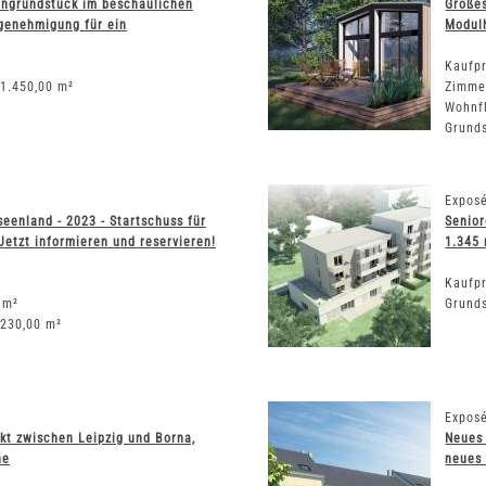
ngrundstück im beschaulichen
Großes
genehmigung für ein
Modulh
Kaufpr
 1.450,00 m²
Zimme
Wohnf
Grunds
Exposé
eenland - 2023 - Startschuss für
Senior
etzt informieren und reservieren!
1.345
Kaufpr
 m²
Grunds
 230,00 m²
Exposé
kt zwischen Leipzig und Borna,
Neues 
he
neues 