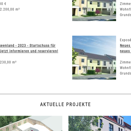
00 €
Zimme
 2.200,00 m²
Wohnf
Grunds
Exposé
eenland - 2023 - Startschuss für
Neues 
etzt informieren und reservieren!
neues 
 230,00 m²
Zimme
Wohnf
Grunds
AKTUELLE PROJEKTE