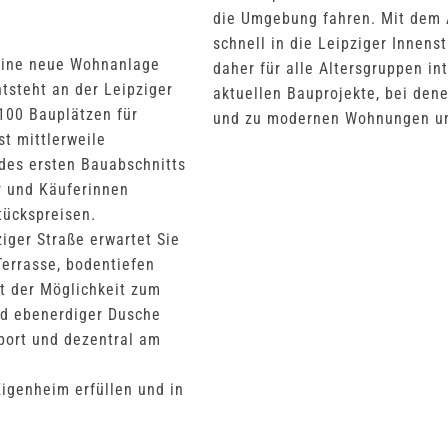
die Umgebung fahren. Mit dem 
schnell in die Leipziger Innens
 eine neue Wohnanlage
daher für alle Altersgruppen in
ntsteht an der Leipziger
aktuellen Bauprojekte, bei den
100 Bauplätzen für
und zu modernen Wohnungen u
t mittlerweile
 des ersten Bauabschnitts
r und Käuferinnen
tückspreisen.
ziger Straße erwartet Sie
Terrasse, bodentiefen
t der Möglichkeit zum
d ebenerdiger Dusche
port und dezentral am
igenheim erfüllen und in