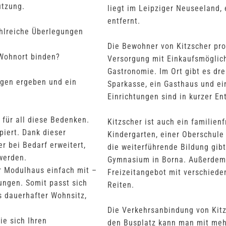
utzung.
liegt im Leipziger Neuseeland,
entfernt.
ahlreiche Überlegungen
Die Bewohner von Kitzscher pro
 Wohnort binden?
Versorgung mit Einkaufsmöglich
Gastronomie. Im Ort gibt es dre
ngen ergeben und ein
Sparkasse, ein Gasthaus und ei
Einrichtungen sind in kurzer En
 für all diese Bedenken.
Kitzscher ist auch ein familien
iert. Dank dieser
Kindergarten, einer Oberschule
r bei Bedarf erweitert,
die weiterführende Bildung gib
werden.
Gymnasium in Borna. Außerdem b
r Modulhaus einfach mit –
Freizeitangebot mit verschiede
ungen. Somit passt sich
Reiten.
ls dauerhafter Wohnsitz,
Die Verkehrsanbindung von Kitz
ie sich Ihren
den Busplatz kann man mit mehr