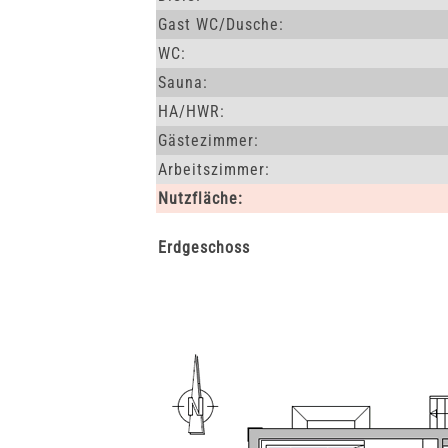
Gast WC/Dusche:
WC:
Sauna:
HA/HWR:
Gästezimmer:
Arbeitszimmer:
Nutzfläche:
Erdgeschoss