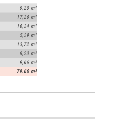
9,20 m²
17,26 m²
16,24 m²
5,29 m²
13,72 m²
8,23 m²
9,66 m²
79.60 m²