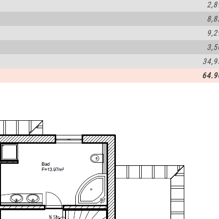
2,8
8,8
9,2
3,5
34,9
64.9