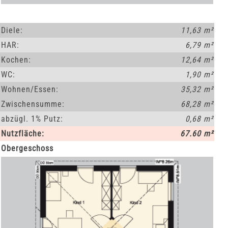
Diele:
11,63 m²
HAR:
6,79 m²
Kochen:
12,64 m²
WC:
1,90 m²
Wohnen/Essen:
35,32 m²
Zwischensumme:
68,28 m²
abzügl. 1% Putz:
0,68 m²
Nutzfläche:
67.60 m²
Obergeschoss