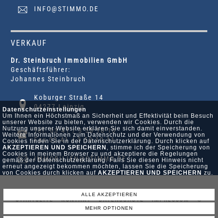
INFO@STIMMO.DE
VERKAUF
Dr. Steinbruch Immobilien GmbH
Geschäftsführer:
Johannes Steinbruch
Koburger Straße 14
04277 Leipzig
Datenschutzeinstellungen
Um Ihnen ein Höchstmaß an Sicherheit und Effektivität beim Besuch
unserer Website zu bieten, verwenden wir Cookies. Durch die
Nutzung unserer Website erklären Sie sich damit einverstanden.
Tel. 03 41 / 3 50 10-10
Weitere Informationen zum Datenschutz und der Verwendung von
Fax 03 41 / 3 50 10-11
Cookies finden Sie in der Datenschutzerklärung. Durch klicken auf
AKZEPTIEREN UND SPEICHERN
, stimme ich der Speicherung von
Cookies in meinem Browser zu und akzeptiere die Regelungen
IMMOBILIEN@STIMMO.DE
gemäß der Datenschutzerklärung. Falls Sie diesen Hinweis nicht
erneut angezeigt bekommen möchten, lassen Sie die Speicherung
von Cookies durch klicken auf
AKZEPTIEREN UND SPEICHERN
zu.
ALLE AKZEPTIEREN
STARTSEITE •
KONTAKT •
DATENSCHUTZ •
IMPRESSUM
•
©
MEHR OPTIONEN
POWERED BY SERVER-TEAM