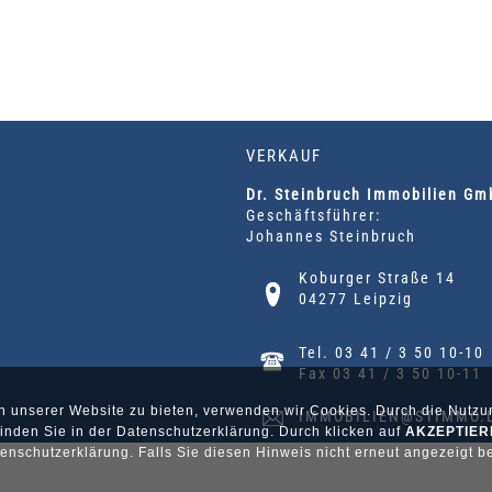
VERKAUF
Dr. Steinbruch Immobilien G
Geschäftsführer:
Johannes Steinbruch
Koburger Straße 14
04277 Leipzig
Tel. 03 41 / 3 50 10-10
Fax 03 41 / 3 50 10-11
h unserer Website zu bieten, verwenden wir Cookies. Durch die Nutzun
IMMOBILIEN@STIMMO.
nden Sie in der Datenschutzerklärung. Durch klicken auf
AKZEPTIER
nschutzerklärung. Falls Sie diesen Hinweis nicht erneut angezeigt 