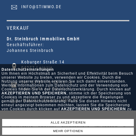
INFO@STIMMO.DE
VERKAUF
Dr. Steinbruch Immobilien GmbH
Geschäftsführer:
Johannes Steinbruch
Koburger Straße 14
04277 Leipzig
Datenschutzeinstellungen
Um Ihnen ein Höchstmaß an Sicherheit und Effektivität beim Besuch
unserer Website zu bieten, verwenden wir Cookies. Durch die
Nutzung unserer Website erklären Sie sich damit einverstanden.
Tel. 03 41 / 3 50 10-10
Weitere Informationen zum Datenschutz und der Verwendung von
Fax 03 41 / 3 50 10-11
Cookies finden Sie in der Datenschutzerklärung. Durch klicken auf
AKZEPTIEREN UND SPEICHERN
, stimme ich der Speicherung von
Cookies in meinem Browser zu und akzeptiere die Regelungen
IMMOBILIEN@STIMMO.DE
gemäß der Datenschutzerklärung. Falls Sie diesen Hinweis nicht
erneut angezeigt bekommen möchten, lassen Sie die Speicherung
von Cookies durch klicken auf
AKZEPTIEREN UND SPEICHERN
zu.
ALLE AKZEPTIEREN
STARTSEITE •
KONTAKT •
DATENSCHUTZ •
IMPRESSUM
•
©
MEHR OPTIONEN
POWERED BY SERVER-TEAM