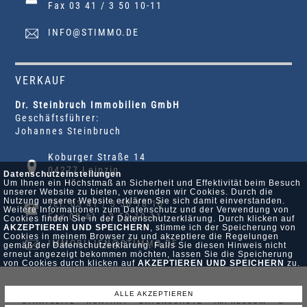
Fax 03 41 / 3 50 10-11
INFO@STIMMO.DE
VERKAUF
Dr. Steinbruch Immobilien GmbH
Geschäftsführer:
Johannes Steinbruch
Koburger Straße 14
04277 Leipzig
Datenschutzeinstellungen
Um Ihnen ein Höchstmaß an Sicherheit und Effektivität beim Besuch
unserer Website zu bieten, verwenden wir Cookies. Durch die
Nutzung unserer Website erklären Sie sich damit einverstanden.
Tel. 03 41 / 3 50 10-10
Weitere Informationen zum Datenschutz und der Verwendung von
Fax 03 41 / 3 50 10-11
Cookies finden Sie in der Datenschutzerklärung. Durch klicken auf
AKZEPTIEREN UND SPEICHERN
, stimme ich der Speicherung von
Cookies in meinem Browser zu und akzeptiere die Regelungen
IMMOBILIEN@STIMMO.DE
gemäß der Datenschutzerklärung. Falls Sie diesen Hinweis nicht
erneut angezeigt bekommen möchten, lassen Sie die Speicherung
von Cookies durch klicken auf
AKZEPTIEREN UND SPEICHERN
zu.
ALLE AKZEPTIEREN
STARTSEITE •
KONTAKT •
DATENSCHUTZ •
IMPRESSUM
•
©