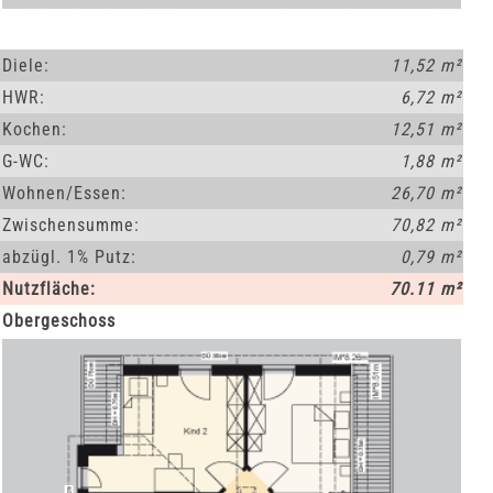
Diele:
11,52 m²
HWR:
6,72 m²
Kochen:
12,51 m²
G-WC:
1,88 m²
Wohnen/Essen:
26,70 m²
Zwischensumme:
70,82 m²
abzügl. 1% Putz:
0,79 m²
Nutzfläche:
70.11 m²
Obergeschoss