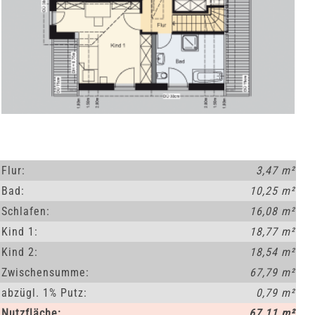
Flur:
3,47 m²
Bad:
10,25 m²
Schlafen:
16,08 m²
Kind 1:
18,77 m²
Kind 2:
18,54 m²
Zwischensumme:
67,79 m²
abzügl. 1% Putz:
0,79 m²
Nutzfläche:
67.11 m²