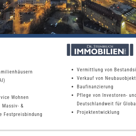
Vermittlung von Bestands
amilienhäusern
Verkauf von Neubauobjek
AI)
Baufinanzierung
Pflege von Investoren- un
ervice Wohnen
Deutschlandweit für Globa
 Massiv- &
Projektentwicklung
e Festpreisbindung